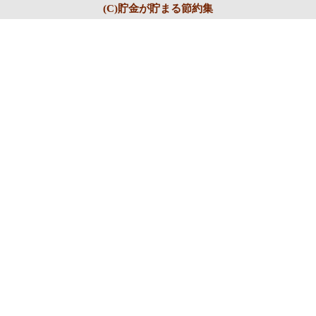
(C)貯金が貯まる節約集