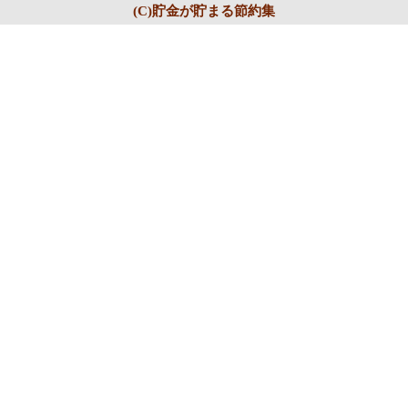
(C)貯金が貯まる節約集